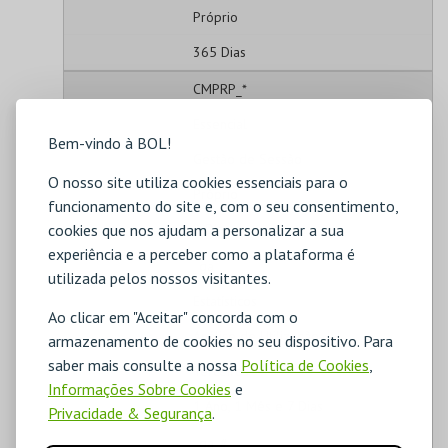
Próprio
365 Dias
CMPRP_*
Essencial
Bem-vindo à BOL!
Gestão de Sessão
O nosso site utiliza cookies essenciais para o
Próprio
funcionamento do site e, com o seu consentimento,
2 Dias
cookies que nos ajudam a personalizar a sua
experiência e a perceber como a plataforma é
_ga
utilizada pelos nossos visitantes.
Estatísticos
Ao clicar em "Aceitar" concorda com o
Análise de Utilização
armazenamento de cookies no seu dispositivo. Para
saber mais consulte a nossa
Política de Cookies
,
Terceiros
Informações Sobre Cookies
e
1 Ano, 1 Mês e 7 Dias
Privacidade & Segurança
.
_ga_#