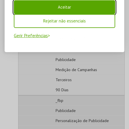
Aceitar
Estatísticos
Análise de Utilização
Rejeitar não essenciais
Terceiros
Gerir Preferências
1 Ano, 1 Mês e 7 Dias
_fbc
Publicidade
Medição de Campanhas
Terceiros
90 Dias
_fbp
Publicidade
Personalização de Publicidade